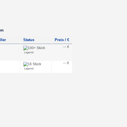
en
ller
Status
Preis / €
--- €
Lagernd
--- €
Lagernd