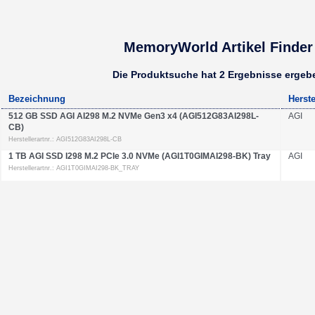
MemoryWorld Artikel Finder
Die Produktsuche hat 2 Ergebnisse ergeb
Bezeichnung
Herste
512 GB SSD AGI AI298 M.2 NVMe Gen3 x4 (AGI512G83AI298L-
AGI
CB)
Herstellerartnr.: AGI512G83AI298L-CB
1 TB AGI SSD I298 M.2 PCIe 3.0 NVMe (AGI1T0GIMAI298-BK) Tray
AGI
Herstellerartnr.: AGI1T0GIMAI298-BK_TRAY