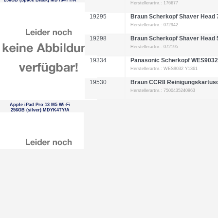
256GB (Space Black) MDYJ4TY/A
Herstellerartnr.: 176677
19295
Braun Scherkopf Shaver Head 
Herstellerartnr.: 072942
19298
Braun Scherkopf Shaver Head 
Herstellerartnr.: 072195
19334
Panasonic Scherkopf WES9032
Herstellerartnr.: WES9032 Y1361
19530
Braun CCR8 Reinigungskartusc
Herstellerartnr.: 7500435240963
Apple iPad Pro 13 M5 Wi-Fi
256GB (silver) MDYK4TY/A
Braun Series 9 Pro+ 9600s