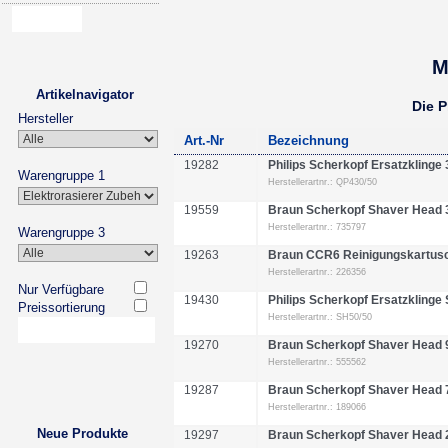
M
Artikelnavigator
Die 
Hersteller
Art.-Nr
Bezeichnung
19282
Philips Scherkopf Ersatzklinge
Warengruppe 1
Herstellerartnr.: QP430/50
19559
Braun Scherkopf Shaver Head
Herstellerartnr.: 735797
Warengruppe 3
19263
Braun CCR6 Reinigungskartusc
Herstellerartnr.: 226356
Nur Verfügbare
19430
Philips Scherkopf Ersatzklinge
Preissortierung
Herstellerartnr.: SH50/50
19270
Braun Scherkopf Shaver Head
Herstellerartnr.: 555562
19287
Braun Scherkopf Shaver Head 
Herstellerartnr.: 189066
Neue Produkte
19297
Braun Scherkopf Shaver Head