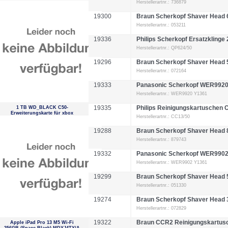
Herstellerartnr.: 736879
19300
Braun Scherkopf Shaver Head
Herstellerartnr.: 053211
19336
Philips Scherkopf Ersatzklinge
Herstellerartnr.: QP624/50
19296
Braun Scherkopf Shaver Head
Herstellerartnr.: 072164
19333
Panasonic Scherkopf WER992
Herstellerartnr.: WER9920 Y1361
19335
Philips Reinigungskartuschen 
1 TB WD_BLACK C50-
Erweiterungskarte für xbox
Herstellerartnr.: CC13/50
19288
Braun Scherkopf Shaver Head
Herstellerartnr.: 879743
19332
Panasonic Scherkopf WER990
Herstellerartnr.: WER9902 Y1361
19299
Braun Scherkopf Shaver Head
Herstellerartnr.: 051330
19274
Braun Scherkopf Shaver Head 
Herstellerartnr.: 072829
19322
Braun CCR2 Reinigungskartusc
Apple iPad Pro 13 M5 Wi-Fi