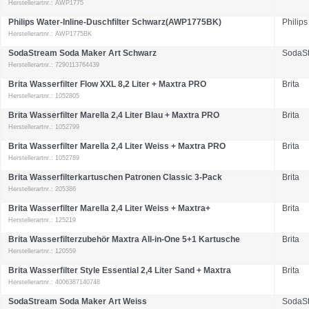
Herstellerartnr.: AWP1775
Philips Water-Inline-Duschfilter Schwarz(AWP1775BK)
Philips
Herstellerartnr.: AWP1775BK
SodaStream Soda Maker Art Schwarz
SodaS
Herstellerartnr.: 7290113764439
Brita Wasserfilter Flow XXL 8,2 Liter + Maxtra PRO
Brita
Herstellerartnr.: 1052805
Brita Wasserfilter Marella 2,4 Liter Blau + Maxtra PRO
Brita
Herstellerartnr.: 1052799
Brita Wasserfilter Marella 2,4 Liter Weiss + Maxtra PRO
Brita
Herstellerartnr.: 1052789
Brita Wasserfilterkartuschen Patronen Classic 3-Pack
Brita
Herstellerartnr.: 205386
Brita Wasserfilter Marella 2,4 Liter Weiss + Maxtra+
Brita
Herstellerartnr.: 125219
Brita Wasserfilterzubehör Maxtra All-in-One 5+1 Kartusche
Brita
Herstellerartnr.: 120559
Brita Wasserfilter Style Essential 2,4 Liter Sand + Maxtra
Brita
Herstellerartnr.: 4006387140748
SodaStream Soda Maker Art Weiss
SodaS