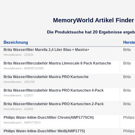
MemoryWorld Artikel Finder
Die Produktsuche hat 20 Ergebnisse erge
Bezeichnung
Herste
Brita Wasserfilter Marella 2,4 Liter Blau + Maxtra+
Brita
Herstellerartnr.: 125233
Brita Wasserfilterzubehör Maxtra Limescale 6 Pack Kartusche
Brita
Herstellerartnr.: 4006387121983
Brita Wasserfilterzubehör Maxtra PRO Kartusche
Brita
Herstellerartnr.: 1051765
Brita Wasserfilterzubehör Maxtra PRO Kartuschen 4-Pack
Brita
Herstellerartnr.: 122027
Brita Wasserfilterzubehör Maxtra PRO Kartuschen 2-Pack
Brita
Herstellerartnr.: 122003
Philips Water-Inline-Duschfilter Chrom(AWP1775CH)
Philips
Herstellerartnr.: AWP1775CH
Philips Water-Inline-Duschfilter Weiß(AWP1775)
Philips