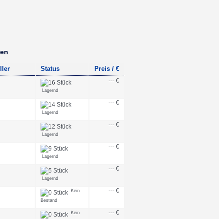
ben
ller
Status
Preis / €
--- €
Lagernd
--- €
Lagernd
--- €
Lagernd
--- €
Lagernd
--- €
Lagernd
--- €
Kein
Bestand
--- €
Kein