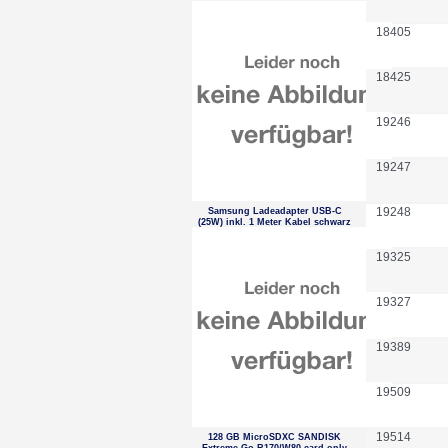
18405
18425
19246
19247
19248
Samsung Ladeadapter USB-C
(25W) inkl. 1 Meter Kabel schwarz
19325
19327
19389
19509
19514
128 GB MicroSDXC SANDISK