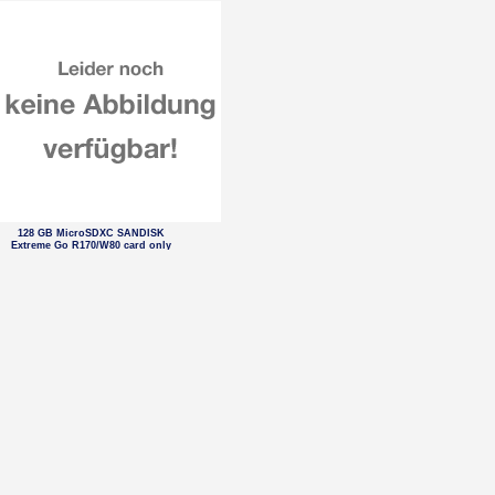
128 GB MicroSDXC SANDISK
Extreme Go R170/W80 card only
64 GB MicroSDXC SANDISK