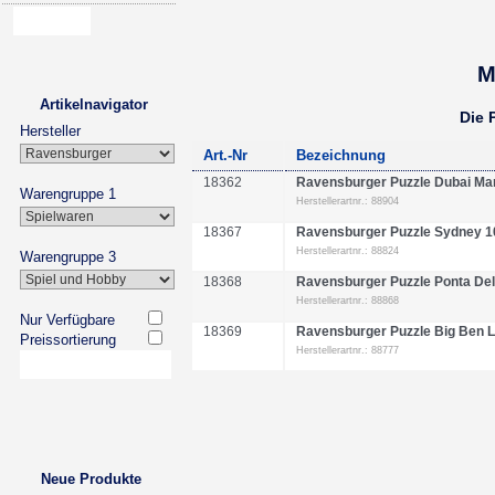
M
Artikelnavigator
Die 
Hersteller
Art.-Nr
Bezeichnung
18362
Ravensburger Puzzle Dubai Mar
Warengruppe 1
Herstellerartnr.: 88904
18367
Ravensburger Puzzle Sydney 10
Herstellerartnr.: 88824
Warengruppe 3
18368
Ravensburger Puzzle Ponta Del
Herstellerartnr.: 88868
Nur Verfügbare
18369
Ravensburger Puzzle Big Ben L
Preissortierung
Herstellerartnr.: 88777
Neue Produkte