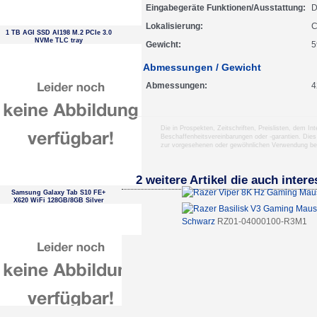
Eingabegeräte Funktionen/Ausstattung
D
Lokalisierung
C
1 TB AGI SSD AI198 M.2 PCIe 3.0
NVMe TLC tray
Gewicht
5
Abmessungen / Gewicht
Abmessungen
4
Die in Prospekten, Zeitschriften, Preislisten, dem I
Beschaffenheitsvereinbarungen oder -garantien. Dies
zur vorgesehenen oder gewöhnlichen Verwendung b
2 weitere Artikel die auch inter
Samsung Galaxy Tab S10 FE+
X620 WiFi 128GB/8GB Silver
Schwarz
RZ01-04000100-R3M1