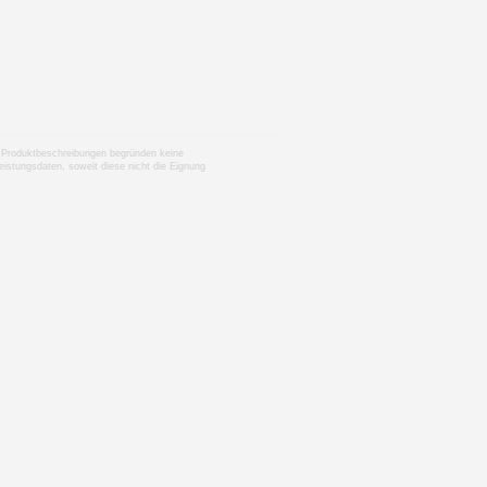
nen Produktbeschreibungen begründen keine
istungsdaten, soweit diese nicht die Eignung