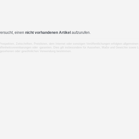
ersucht, einen
nicht vorhandenen Artikel
aufzurufen.
 Prospekten, Zeitschriften, Preislisten, dem Internet oder sonstigen Veröffentlichungen erfolgten allgemei
ffenheitsvereinbarungen oder -garantien. Dies gilt insbesondere für Aussehen, Maße und Gewichte sowie Le
rgesehenen oder gewöhnlichen Verwendung bestimmen.