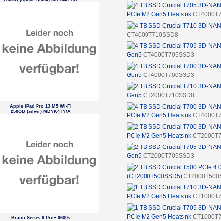
256GB (Space Black) MDYJ4TY/A
PCIe M2 Gen5 Heatsink
CT4000T
CT4000T710SSD8
Gen5
CT4000T705SSD3
Gen5
CT4000T700SSD3
Gen5
CT2000T710SSD8
Apple iPad Pro 13 M5 Wi-Fi
256GB (silver) MDYK4TY/A
PCIe M2 Gen5 Heatsink
CT4000T
PCIe M2 Gen5 Heatsink
CT2000T
Gen5
CT2000T705SSD3
(CT2000T500SSD5)
CT2000T500
PCIe M2 Gen5 Heatsink
CT1000T
PCIe M2 Gen5 Heatsink
CT1000T
Braun Series 9 Pro+ 9600s