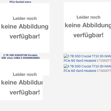
PCIe Gen3x4 intern
2 TB SSD KINGSTON Portable
SSD silver USB3.2 SXS2000/2000G
PCIe M2 Gen5 Heatsink
CT2000T
PCIe M2 Gen5 Heatsink
CT4000T