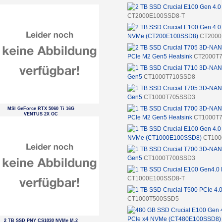
CT2000E100SSD8-T
NVMe (CT200E100SSD8)
CT2000
PCIe M2 Gen5 Heatsink
CT2000T
Gen5
CT1000T710SSD8
Gen5
CT1000T705SSD3
MSI GeForce RTX 5060 Ti 16G
VENTUS 2X OC
PCIe M2 Gen5 Heatsink
CT1000T
NVMe (CT1000E100SSD8)
CT100
Gen5
CT1000T700SSD3
CT1000E100SSD8-T
CT1000T500SSD5
PCIe x4 NVMe (CT480E100SSD8)
2 TB SSD PNY CS1030 NVMe M.2