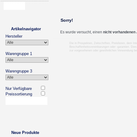
Sorry!
Artikelnavigator
Es wurde versucht, einen
nicht vorhandenen 
Hersteller
Die in Prospekten, Zeitschriften, Preislisten, dem I
Beschaffenheitsvereinbarungen oder -garantien. Dies
zur vorgesehenen oder gewöhnlichen Verwendung b
Warengruppe 1
Warengruppe 3
Nur Verfügbare
Preissortierung
Neue Produkte