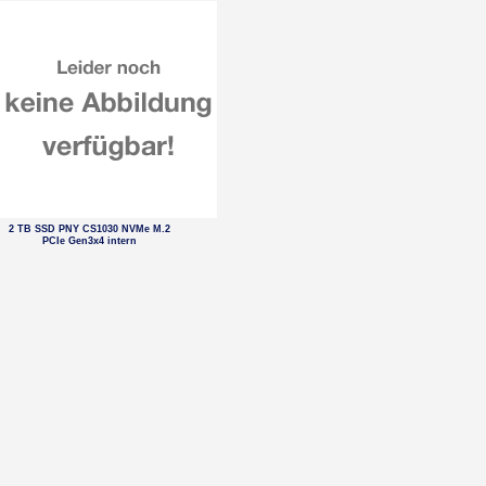
2 TB SSD PNY CS1030 NVMe M.2
PCIe Gen3x4 intern
2 TB SSD KINGSTON Portable