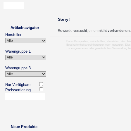
Sorry!
Artikelnavigator
Es wurde versucht, einen
nicht vorhandenen 
Hersteller
Die in Prospekten, Zeitschriften, Preislisten, dem I
Beschaffenheitsvereinbarungen oder -garantien. Dies
zur vorgesehenen oder gewöhnlichen Verwendung b
Warengruppe 1
Warengruppe 3
Nur Verfügbare
Preissortierung
Neue Produkte