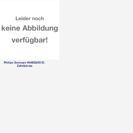
Philips Sonicare HX4032/03 El.
Zahnbürste
2 TB 2,5"" WD Elements SE