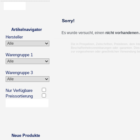
Sorry!
Artikelnavigator
Es wurde versucht, einen
nicht vorhandenen 
Hersteller
Die in Prospekten, Zeitschriften, Preislisten, dem I
Beschaffenheitsvereinbarungen oder -garantien. Dies
zur vorgesehenen oder gewöhnlichen Verwendung b
Warengruppe 1
Warengruppe 3
Nur Verfügbare
Preissortierung
Neue Produkte