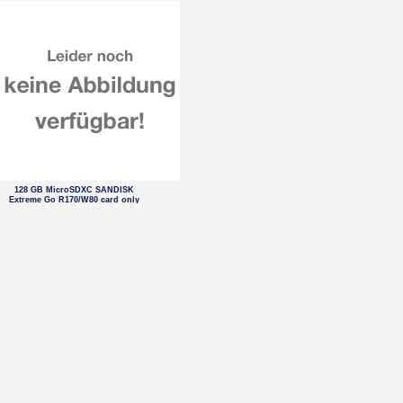
128 GB MicroSDXC SANDISK
Extreme Go R170/W80 card only
64 GB MicroSDXC SANDISK