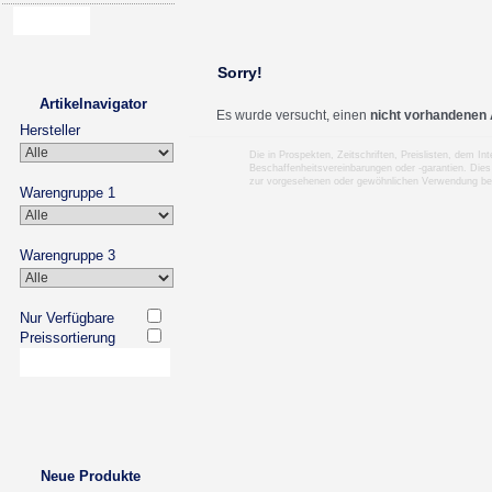
Sorry!
Artikelnavigator
Es wurde versucht, einen
nicht vorhandenen 
Hersteller
Die in Prospekten, Zeitschriften, Preislisten, dem I
Beschaffenheitsvereinbarungen oder -garantien. Dies
zur vorgesehenen oder gewöhnlichen Verwendung b
Warengruppe 1
Warengruppe 3
Nur Verfügbare
Preissortierung
Neue Produkte