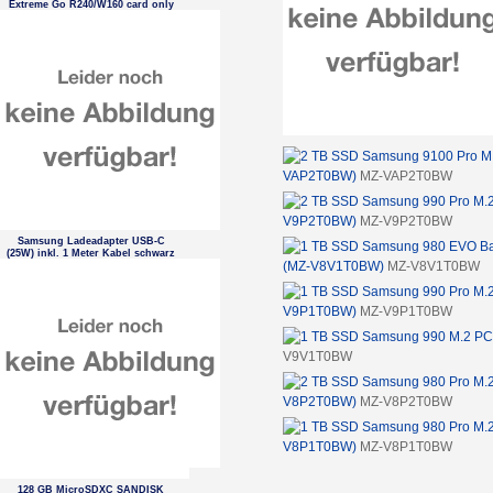
Extreme Go R240/W160 card only
VAP2T0BW)
MZ-VAP2T0BW
V9P2T0BW)
MZ-V9P2T0BW
Samsung Ladeadapter USB-C
(25W) inkl. 1 Meter Kabel schwarz
(MZ-V8V1T0BW)
MZ-V8V1T0BW
V9P1T0BW)
MZ-V9P1T0BW
V9V1T0BW
V8P2T0BW)
MZ-V8P2T0BW
V8P1T0BW)
MZ-V8P1T0BW
128 GB MicroSDXC SANDISK