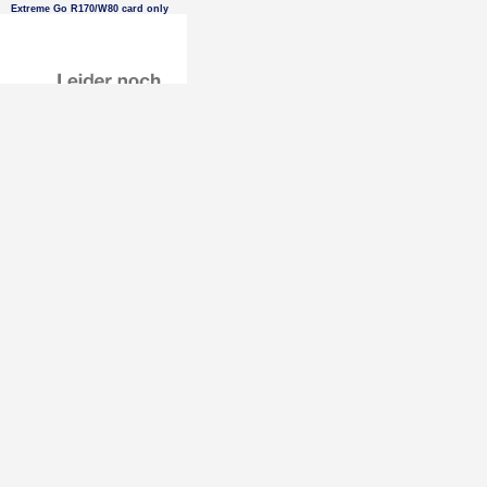
Extreme Go R170/W80 card only
64 GB MicroSDXC SANDISK
Extreme Go R170/W80 card only