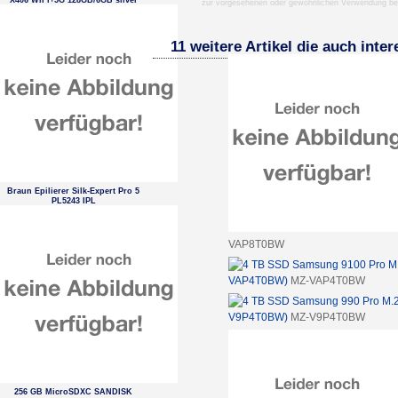
X406 WiFi+5G 128GB/6GB silver
zur vorgesehenen oder gewöhnlichen Verwendung b
EU
11 weitere Artikel die auch inte
Braun Epilierer Silk-Expert Pro 5
PL5243 IPL
VAP8T0BW
VAP4T0BW)
MZ-VAP4T0BW
V9P4T0BW)
MZ-V9P4T0BW
256 GB MicroSDXC SANDISK