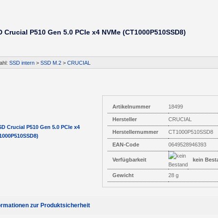
D Crucial P510 Gen 5.0 PCIe x4 NVMe (CT1000P510SSD8)
ahl:
SSD intern
>
SSD M.2
>
CRUCIAL
Artikelnummer
18499
Hersteller
CRUCIAL
Herstellernummer
CT1000P510SSD8
EAN-Code
0649528946393
Verfügbarkeit
kein Best
Gewicht
28 g
ormationen zur Produktsicherheit