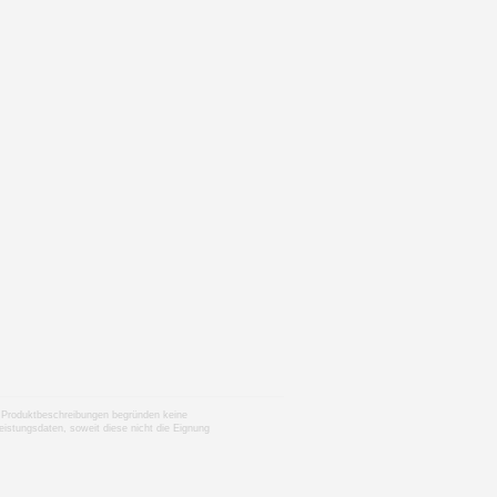
nen Produktbeschreibungen begründen keine
istungsdaten, soweit diese nicht die Eignung