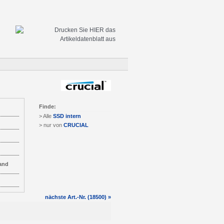
Finde:
> Alle
SSD intern
> nur von
CRUCIAL
and
nächste Art.-Nr. (18500) »