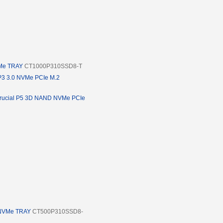
VMe TRAY
CT1000P310SSD8-T
P3 3.0 NVMe PCIe M.2
rucial P5 3D NAND NVMe PCIe
 NVMe TRAY
CT500P310SSD8-