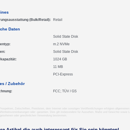
ines
rungsausstattung (Bulk/Retail)
Retail
che Daten
Solid State Disk
tentyp
m.2 NVMe
ten
Solid State Disk
kapazität
1024 GB
11 MB
PCI-Express
es / Zubehör
chnung
FCC; TÜV / GS
 Prospekten, Zeitschriften, Preislisten, dem Internet oder sonstigen Veröffentlichungen erfolgten allgemei
ffenheitsvereinbarungen oder -garantien. Dies gilt insbesondere für Aussehen, Maße und Gewichte sowie Le
rgesehenen oder gewöhnlichen Verwendung bestimmen.
re Artikel die auch interessant für Sie sein könnten!