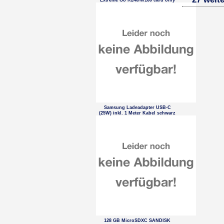
Extreme Go R240/W160 card only
Samsung Ladeadapter USB-C
(25W) inkl. 1 Meter Kabel schwarz
128 GB MicroSDXC SANDISK