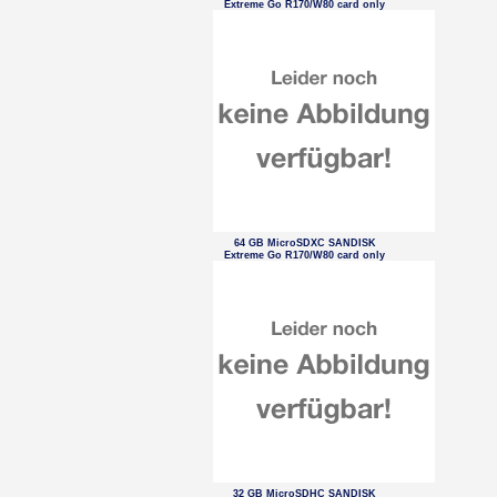
Extreme Go R170/W80 card only
64 GB MicroSDXC SANDISK
Extreme Go R170/W80 card only
32 GB MicroSDHC SANDISK