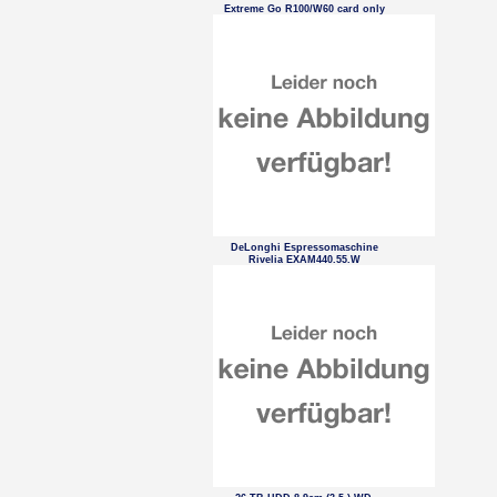
Extreme Go R100/W60 card only
DeLonghi Espressomaschine
Rivelia EXAM440.55.W