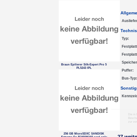
Allgeme
Ausliefe
Technis
Typ
Festplat
Festplat
Speicher
Braun Epilierer Silk-Expert Pro 5
PL5243 IPL
Puffer
Bus-Typ
Sonstig
Kennzei
Die in
Bescha
zur vo
256 GB MicroSDXC SANDISK
27 weite