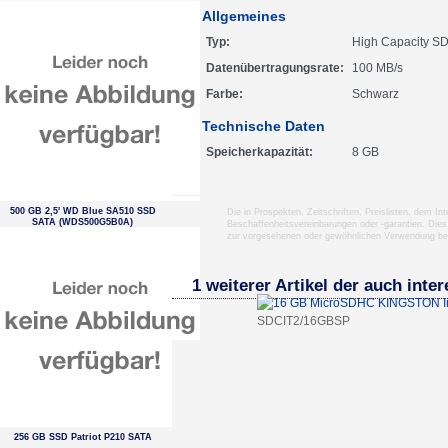
Allgemeines
Typ
High Capacity S
Datenübertragungsrate
100 MB/s
Farbe
Schwarz
Technische Daten
Speicherkapazität
8 GB
500 GB 2,5' WD Blue SA510 SSD
Die in Prospekten, Zeitschriften, Preislisten, dem I
SATA (WDS500G5B0A)
Beschaffenheitsvereinbarungen oder -garantien. Dies
zur vorgesehenen oder gewöhnlichen Verwendung b
1 weiterer Artikel der auch inter
SDCIT2/16GBSP
256 GB SSD Patriot P210 SATA