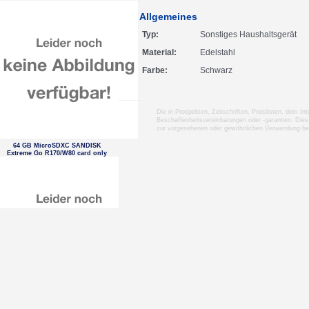
Allgemeines
Typ
Sonstiges Haushaltsgerät
Material
Edelstahl
Farbe
Schwarz
Die in Prospekten, Zeitschriften, Preislisten, dem I
Beschaffenheitsvereinbarungen oder -garantien. Dies
zur vorgesehenen oder gewöhnlichen Verwendung b
64 GB MicroSDXC SANDISK
Extreme Go R170/W80 card only
32 GB MicroSDHC SANDISK