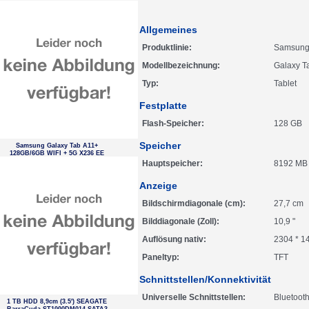
Allgemeines
Produktlinie
Samsung
Modellbezeichnung
Galaxy T
Typ
Tablet
Festplatte
Flash-Speicher
128 GB
Speicher
Samsung Galaxy Tab A11+
128GB/6GB WIFI + 5G X236 EE
Grey
Hauptspeicher
8192 MB
Anzeige
Bildschirmdiagonale (cm)
27,7 cm
Bilddiagonale (Zoll)
10,9 "
Auflösung nativ
2304 * 1
Paneltyp
TFT
Schnittstellen/Konnektivität
Universelle Schnittstellen
Bluetooth
1 TB HDD 8,9cm (3.5') SEAGATE