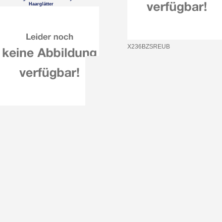
Haarglätter
X236BZSREUB
Oral-B iO Series 10 Cosmic Black
El. Zahnbürste