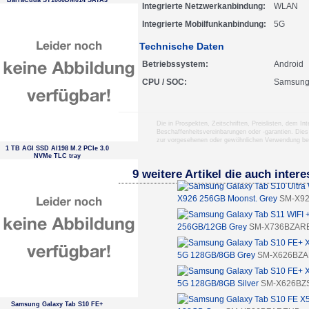
BarraCuda ST1000DM014 SATA3
Integrierte Netzwerkanbindung
WLAN
Integrierte Mobilfunkanbindung
5G
Technische Daten
Betriebssystem
Android
CPU / SOC
Samsung
Die in Prospekten, Zeitschriften, Preislisten, dem I
Beschaffenheitsvereinbarungen oder -garantien. Dies
zur vorgesehenen oder gewöhnlichen Verwendung b
1 TB AGI SSD AI198 M.2 PCIe 3.0
NVMe TLC tray
9 weitere Artikel die auch inter
X926 256GB Moonst. Grey
SM-X9
256GB/12GB Grey
SM-X736BZAR
5G 128GB/8GB Grey
SM-X626BZ
5G 128GB/8GB Silver
SM-X626BZ
Samsung Galaxy Tab S10 FE+