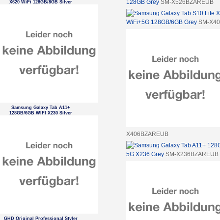
128GB Grey
SM-X526BZAREUB
X620 WiFi 128GB/8GB Silver
WiFi+5G 128GB/6GB Grey
SM-X4
Samsung Galaxy Tab A11+
128GB/6GB WIFI X230 Silver
X406BZAREUB
5G X236 Grey
SM-X236BZAREUB
GHD Original Professional Styler