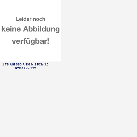
1 TB AGI SSD AI198 M.2 PCIe 3.0
NVMe TLC tray
Samsung Galaxy Tab S10 FE+