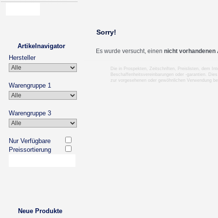
Sorry!
Artikelnavigator
Es wurde versucht, einen
nicht vorhandenen 
Hersteller
Die in Prospekten, Zeitschriften, Preislisten, dem I
Beschaffenheitsvereinbarungen oder -garantien. Dies
zur vorgesehenen oder gewöhnlichen Verwendung b
Warengruppe 1
Warengruppe 3
Nur Verfügbare
Preissortierung
Neue Produkte