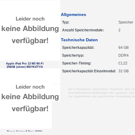
Allgemeines
Typ
Speicher
Anzahl Speichermodule
2
Technische Daten
Speicherkapazität
64 GB
Speichertyp
DDR4
Speicher-Timing
CL22
Apple iPad Pro 13 M5 Wi-Fi
256GB (silver) MDYK4TY/A
Speicherkapazität Einzelmodul
32 GB
Die in Prospekten, Zeitschriften, Preislisten, dem I
Beschaffenheitsvereinbarungen oder -garantien. Dies
zur vorgesehenen oder gewöhnlichen Verwendung b
Braun Series 9 Pro+ 9600s