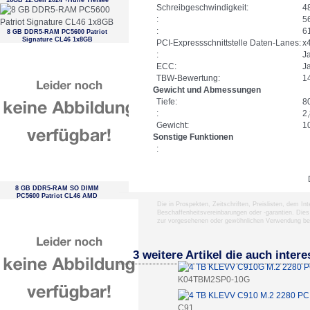
16GB 12.Gen 2024 +Hülle Tiefsee
Schreibgeschwindigkeit:
4
:
5
:
6
8 GB DDR5-RAM PC5600 Patriot
Signature CL46 1x8GB
PCI-Expressschnittstelle Daten-Lanes:
x
:
J
ECC:
J
TBW-Bewertung:
1
Gewicht und Abmessungen
Tiefe:
8
:
2
Gewicht:
1
Sonstige Funktionen
:
8 GB DDR5-RAM SO DIMM
PC5600 Patriot CL46 AMD
optimized tray
Die in Prospekten, Zeitschriften, Preislisten, dem I
Beschaffenheitsvereinbarungen oder -garantien. Dies
zur vorgesehenen oder gewöhnlichen Verwendung b
3 weitere Artikel die auch inter
K04TBM2SP0-10G
C91