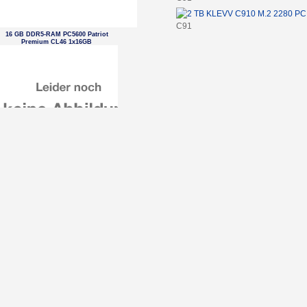
C91
16 GB DDR5-RAM PC5600 Patriot
Premium CL46 1x16GB
Amazon Kindle Kids 16GB 12.Gen
2024 + Hülle Ozeanentdecker