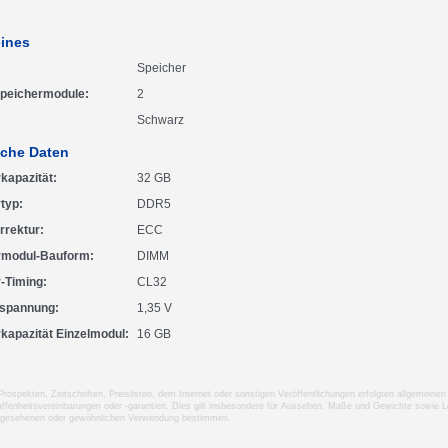
ines
Speicher
Speichermodule
2
Schwarz
che Daten
kapazität
32 GB
rtyp
DDR5
rrektur
ECC
rmodul-Bauform
DIMM
-Timing
CL32
sspannung
1,35 V
kapazität Einzelmodul
16 GB
 Prospekten, Zeitschriften, Preislisten, dem Internet oder sonstigen Veröffentlichungen erfolgten allgemei
ffenheitsvereinbarungen oder -garantien. Dies gilt insbesondere für Aussehen, Maße und Gewichte sowie Le
rgesehenen oder gewöhnlichen Verwendung bestimmen.