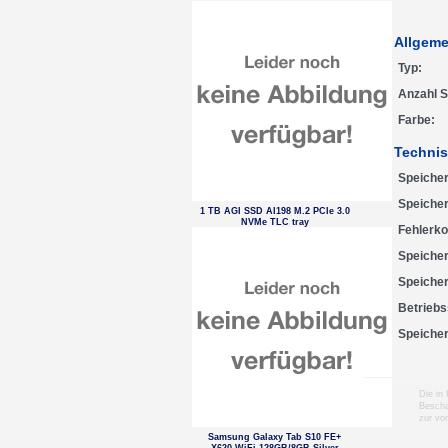
Allgeme
Typ
Anzahl 
Farbe
Technis
Speicher
Speiche
1 TB AGI SSD AI198 M.2 PCIe 3.0
NVMe TLC tray
Fehlerko
Speiche
Speicher
Betrieb
Speicher
Die in
Bescha
zur vo
Samsung Galaxy Tab S10 FE+