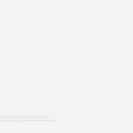
nen Produktbeschreibungen begründen keine
istungsdaten, soweit diese nicht die Eignung