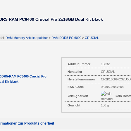
DR5-RAM PC6400 Crucial Pro 2x16GB Dual Kit black
ahl:
RAM Memory Arbeitsspeicher
>
RAM DDR5 PC 6000
>
CRUCIAL
Artikelnummer
18832
Hersteller
CRUCIAL
Herstellernummer
CP2K16G64C32U5B
EAN-Code
0649528947604
Verfügbarkeit
kein Best
Gewicht
100 g
ormationen zur Produktsicherheit