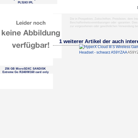
PL5243 IPL
Die in Prospekten, Zeitschriften, Preislisten, dem I
Beschaffenheitsvereinbarungen oder -garantien. Dies
zur vorgesehenen oder gewöhnlichen Verwendung b
1 weiterer Artikel der auch inter
Headset - schwarz A59YZAA
A59Y
256 GB MicroSDXC SANDISK
Extreme Go R240/W160 card only