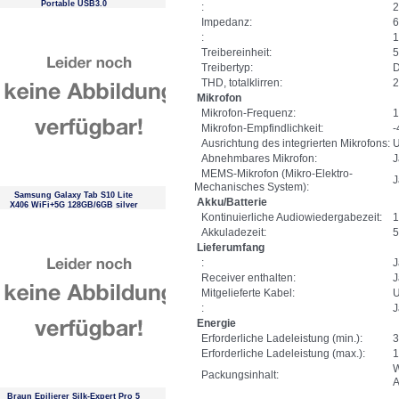
Portable USB3.0
:
2
Impedanz:
:
1
Treibereinheit:
5
Treibertyp:
D
THD, totalklirren:
Mikrofon
Mikrofon-Frequenz:
1
Mikrofon-Empfindlichkeit:
-
Ausrichtung des integrierten Mikrofons:
U
Abnehmbares Mikrofon:
J
MEMS-Mikrofon (Mikro-Elektro-
J
Mechanisches System):
Samsung Galaxy Tab S10 Lite
Akku/Batterie
X406 WiFi+5G 128GB/6GB silver
EU
Kontinuierliche Audiowiedergabezeit:
1
Akkuladezeit:
5
Lieferumfang
:
J
Receiver enthalten:
J
Mitgelieferte Kabel:
:
J
Energie
Erforderliche Ladeleistung (min.):
3
Erforderliche Ladeleistung (max.):
1
W
Packungsinhalt:
A
Braun Epilierer Silk-Expert Pro 5