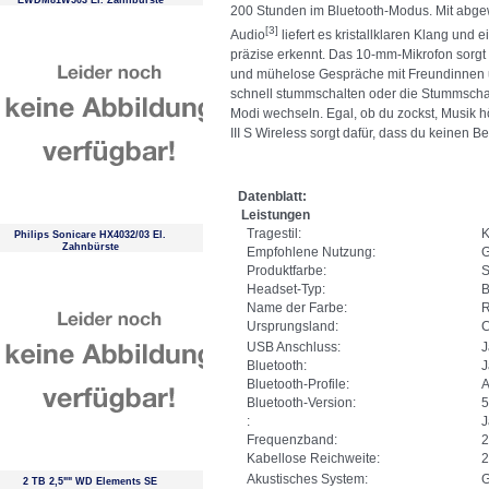
EWDM81W503 El. Zahnbürste
200 Stunden im Bluetooth-Modus. Mit abge
[3]
Audio
liefert es kristallklaren Klang und
präzise erkennt. Das 10-mm-Mikrofon sorgt 
und mühelose Gespräche mit Freundinnen u
schnell stummschalten oder die Stummscha
Modi wechseln. Egal, ob du zockst, Musik hö
III S Wireless sorgt dafür, dass du keinen 
Datenblatt:
Leistungen
Tragestil:
K
Philips Sonicare HX4032/03 El.
Zahnbürste
Empfohlene Nutzung:
Produktfarbe:
S
Headset-Typ:
B
Name der Farbe:
Ursprungsland:
C
USB Anschluss:
J
Bluetooth:
J
Bluetooth-Profile:
A
Bluetooth-Version:
5
:
J
Frequenzband:
2
Kabellose Reichweite:
2
Akustisches System:
G
2 TB 2,5"" WD Elements SE