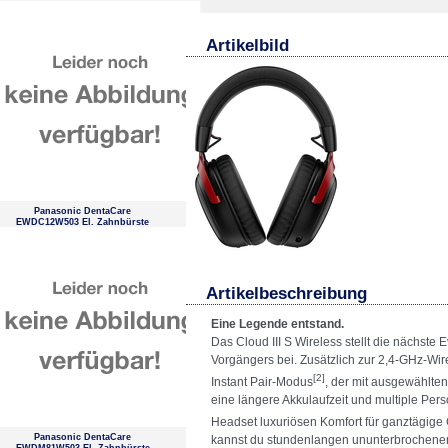
Artikelbild
Panasonic DentaCare
EWDC12W503 El. Zahnbürste
Artikelbeschreibung
Eine Legende entstand.
Das Cloud III S Wireless stellt die nächste 
Vorgängers bei. Zusätzlich zur 2,4-GHz-Wi
[2]
Instant Pair-Modus
, der mit ausgewählte
eine längere Akkulaufzeit und multiple Per
Headset luxuriösen Komfort für ganztägige
Panasonic DentaCare
kannst du stundenlangen ununterbrochenen