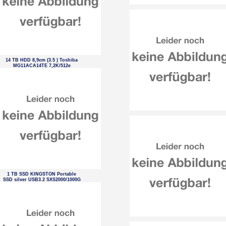
14 TB HDD 8,9cm (3.5 ) Toshiba
MG11ACA14TE 7,2K/512e
1 TB SSD KINGSTON Portable
SSD silver USB3.2 SXS2000/1000G