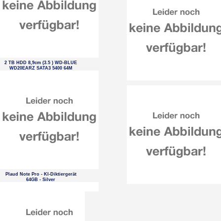
2 TB HDD 8,9cm (3.5 ) WD-BLUE
WD20EARZ SATA3 5400 64M
Plaud Note Pro - KI-Diktiergerät
64GB - Silver