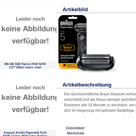
Artikelbild
256 GB SSD Patriot P210 SATA
2,5"" 6Gb/s intern retail
Artikelbeschreibung
Der durchschnittliche Braun Rasierer schne
verschleißt und die Rasur weniger gründl
Rasierers alle 18 Monate zu wechseln, um d
dich im Gegenzug mit optimaler Bartpflege.
Datenblatt:
Amazon Kindle Paperwith Kids
Merkmale