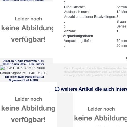
16GB 12.Gen 2024 Cyber Sykline
:
Produktfarbe:
Schwar
Austausch nach:
18 Mon
Anzahl enthaltener Ersatzklingen:
3
:
Braun
:
Series
Anzahl:
1
Verpackungsdaten
Verpackungstiefe:
79 mm
:
20 mm
Amazon Kindle Paperwith Kids
16GB 12.Gen 2024 +Hülle Tiefsee
Die in Prospekten, Zeitschriften, Preislisten, dem I
Beschaffenheitsvereinbarungen oder -garantien. Dies
zur vorgesehenen oder gewöhnlichen Verwendung b
8 GB DDR5-RAM PC5600 Patriot
Signature CL46 1x8GB
13 weitere Artikel die auch inte