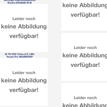
DeLonghi Espressomaschine
Rivelia EXAM440.55.W
26 TB HDD 8,9cm (3.5 ) WD-
Purple Pro WD260PURP