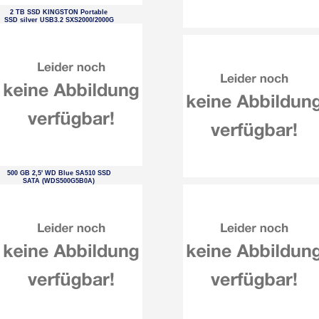
2 TB SSD KINGSTON Portable
SSD silver USB3.2 SXS2000/2000G
500 GB 2,5' WD Blue SA510 SSD
SATA (WDS500G5B0A)