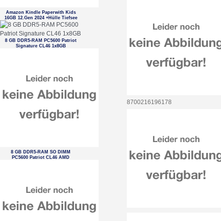
Amazon Kindle Paperwith Kids
16GB 12.Gen 2024 +Hülle Tiefsee
8 GB DDR5-RAM PC5600 Patriot
Signature CL46 1x8GB
8700216196178
8 GB DDR5-RAM SO DIMM
PC5600 Patriot CL46 AMD
optimized tray