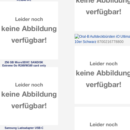
PL5243 IPL
10er Schwarz
8700216778800
256 GB MicroSDXC SANDISK
Extreme Go R240/W160 card only
Samsung Ladeadapter USB-C