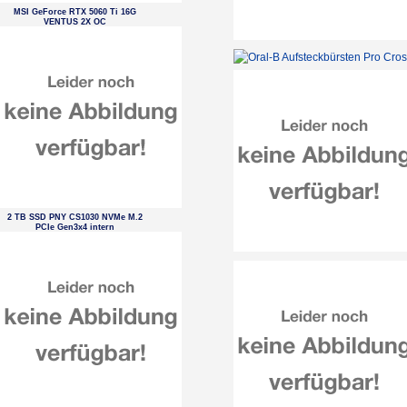
MSI GeForce RTX 5060 Ti 16G
VENTUS 2X OC
2 TB SSD PNY CS1030 NVMe M.2
PCIe Gen3x4 intern