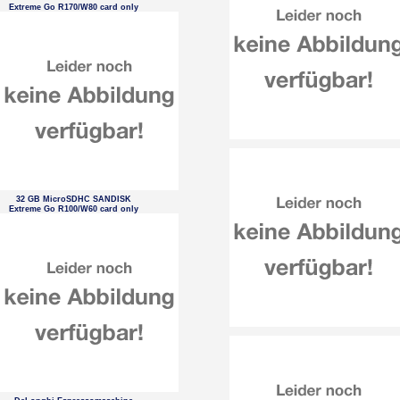
Extreme Go R170/W80 card only
32 GB MicroSDHC SANDISK
Extreme Go R100/W60 card only