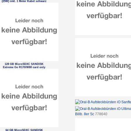
(25W) inkl. 1 Meter Kabel schwarz
128 GB MicroSDXC SANDISK
Extreme Go R170/W80 card only
Billb. 8er Sc
778640
64 GB MicroSDXC SANDISK