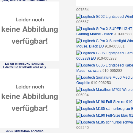
(25W) inkl. 1 Meter Kabel schwarz
007554
005567
Gaming Mouse - Black
910-00588
Mouse, Black EU
910-005881
005283) EU
910-005283
128 GB MicroSDXC SANDISK
Extreme Go R170/W80 card only
Maus - schwarz
910-005282
Graphite
910-006253
006034
002240
64 GB MicroSDXC SANDISK