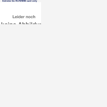
Extreme Go R170/W80 card only
32 GB MicroSDHC SANDISK
Extreme Go R100/W60 card only
DeLonghi Espressomaschine