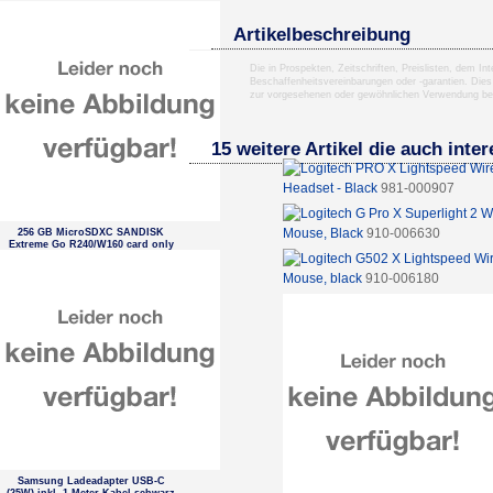
Artikelbeschreibung
Die in Prospekten, Zeitschriften, Preislisten, dem I
Beschaffenheitsvereinbarungen oder -garantien. Dies
zur vorgesehenen oder gewöhnlichen Verwendung b
15 weitere Artikel die auch inte
Headset - Black
981-000907
Mouse, Black
910-006630
256 GB MicroSDXC SANDISK
Extreme Go R240/W160 card only
Mouse, black
910-006180
Samsung Ladeadapter USB-C