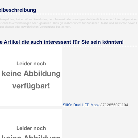
elbeschreibung
 Prospekten, Zeitschriften, Preislisten, dem Internet oder sonstigen Veröffentlichungen erfolgten allgemei
ffenheitsvereinbarungen oder -garantien. Dies gilt insbesondere für Aussehen, Maße und Gewichte sowie Le
rgesehenen oder gewöhnlichen Verwendung bestimmen.
e Artikel die auch interessant für Sie sein könnten!
Silk´n Dual LED Mask
8712856071104