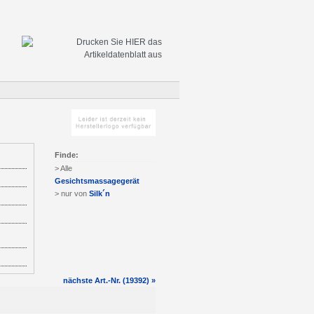
Finde:
> Alle
Gesichtsmassagegerät
> nur von
Silk´n
nächste Art.-Nr. (19392) »