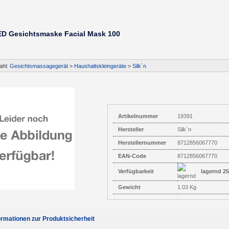
LED Gesichtsmaske Facial Mask 100
ahl:
Gesichtsmassagegerät
>
Haushaltskleingeräte
>
Silk´n
Artikelnummer
19391
Hersteller
Silk´n
Herstellernummer
8712856067770
EAN-Code
8712856067770
Verfügbarkeit
lagernd 25
Gewicht
1.03 Kg
ormationen zur Produktsicherheit