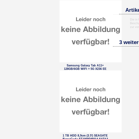
Artik
Die in
Bescha
zur vo
3 weiter
Samsung Galaxy Tab A11+
128GB/6GB WIFI + 5G X236 EE
Grey
1 TB HDD 8,9cm (3.5') SEAGATE