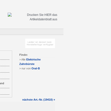
Finde:
> Alle
Elektrische
Zahnbürste
> nur von
Oral-B
and
nächste Art.-Nr. (19410) »