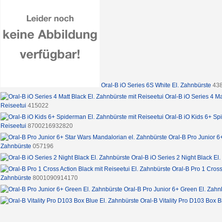
Oral-B iO Series 6S White El. Zahnbürste
43
Oral-B iO Series 4 Ma
Reiseetui
415022
Oral-B iO Kids 6+ Sp
Reiseetui
8700216932820
Oral-B Pro Junior 6
Zahnbürste
057196
Oral-B iO Series 2 Night Black El
Oral-B Pro 1 Cross
Zahnbürste
8001090914170
Oral-B Pro Junior 6+ Green El. Zahn
Oral-B Vitality Pro D103 Box B