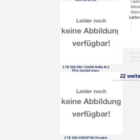
VENTUS 2X OC
Lades
Wiede
Warn
Liefe
:
:
Die in
Bescha
zur vo
2 TB SSD PNY CS1030 NVMe M.2
PCIe Gen3x4 intern
22 weite
2 TB SSD KINGSTON Portable