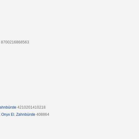
8700216868563
Zahnbürste
4210201410218
k Onyx El. Zahnbürste
408864