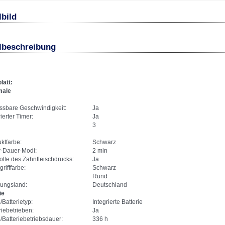
lbild
elbeschreibung
latt:
male
sbare Geschwindigkeit:
Ja
rierter Timer:
Ja
3
ktfarbe:
Schwarz
r-Dauer-Modi:
2 min
olle des Zahnfleischdrucks:
Ja
rifffarbe:
Schwarz
Rund
ungsland:
Deutschland
ie
/Batterietyp:
Integrierte Batterie
riebetrieben:
Ja
/Batteriebetriebsdauer:
336 h