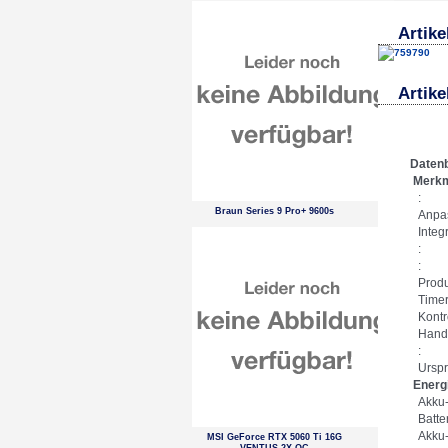
Artike
Artik
Datenb
Merk
:
Braun Series 9 Pro+ 9600s
Anpas
Integ
:
:
Produ
Time
Kontr
Handg
:
Urspr
Energ
Akku-
Batte
Akku-
MSI GeForce RTX 5060 Ti 16G