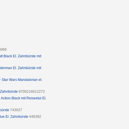
8069
tt Black El. Zahnbürste mit
iderman El. Zahnbürste mit
+ Star Wars Mandalorian el.
. Zahnbürste
8700216612272
 Action Black mit Reiseetui El.
bürste
743027
lue El. Zahnbürste
446392