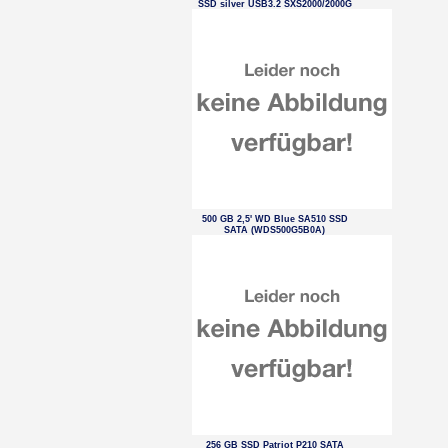
SSD silver USB3.2 SXS2000/2000G
500 GB 2,5' WD Blue SA510 SSD
SATA (WDS500G5B0A)
256 GB SSD Patriot P210 SATA