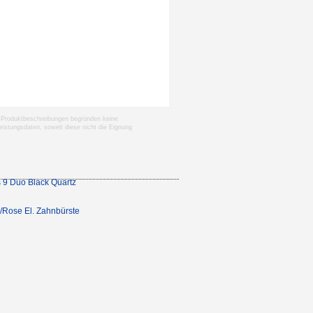
nen Produktbeschreibungen begründen keine
istungsdaten, soweit diese nicht die Eignung
s 9 Duo Black Quartz
k/Rose El. Zahnbürste