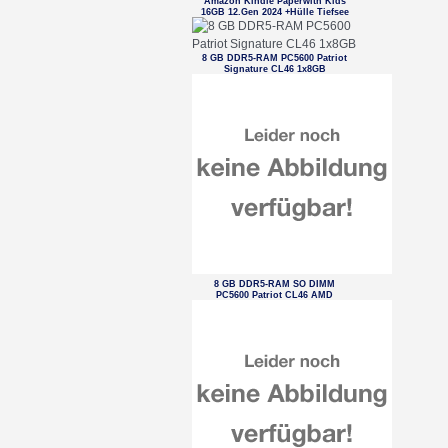
Amazon Kindle Paperwith Kids
16GB 12.Gen 2024 +Hülle Tiefsee
8 GB DDR5-RAM PC5600 Patriot
Signature CL46 1x8GB
8 GB DDR5-RAM SO DIMM
PC5600 Patriot CL46 AMD
optimized tray