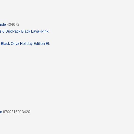
rste
434672
es 6 DuoPack Black Lava+Pink
 Black Onyx Holiday Edition El.
te
8700216013420