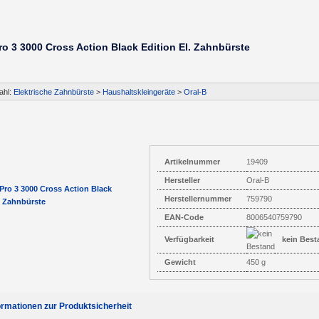
ro 3 3000 Cross Action Black Edition El. Zahnbürste
ahl:
Elektrische Zahnbürste
>
Haushaltskleingeräte
>
Oral-B
Artikelnummer
19409
Hersteller
Oral-B
Herstellernummer
759790
EAN-Code
8006540759790
Verfügbarkeit
kein Best
Gewicht
450 g
ormationen zur Produktsicherheit