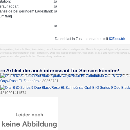
tation:
Ja
raufladbar:
Ja
anzeige bei geringem Ladestand:
Ja
rumfang
Ja
Datenblatt in Zusammenarbeit mit
ICEcat.biz
 Prospekten, Zeitschriften, Preislisten, dem Internet oder sonstigen Veröffentlichungen erfolgten allgemei
ffenheitsvereinbarungen oder -garantien. Dies gilt insbesondere für Aussehen, Maße und Gewichte sowie Le
rgesehenen oder gewöhnlichen Verwendung bestimmen.
re Artikel die auch interessant für Sie sein könnten!
Oral-B iO Serie
Onyx/Rose El. Zahnbürste
80363731
Oral-B iO Series 9 Duo Blac
4210201411574