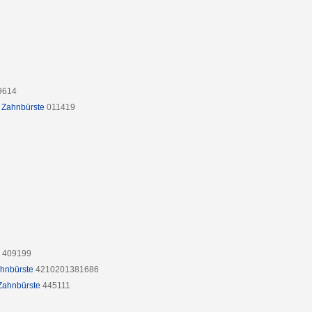
9614
. Zahnbürste
011419
409199
ahnbürste
4210201381686
 Zahnbürste
445111