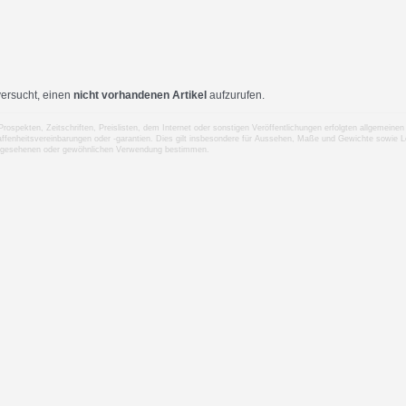
ersucht, einen
nicht vorhandenen Artikel
aufzurufen.
 Prospekten, Zeitschriften, Preislisten, dem Internet oder sonstigen Veröffentlichungen erfolgten allgemei
ffenheitsvereinbarungen oder -garantien. Dies gilt insbesondere für Aussehen, Maße und Gewichte sowie Le
rgesehenen oder gewöhnlichen Verwendung bestimmen.