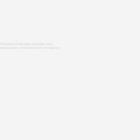
nen Produktbeschreibungen begründen keine
istungsdaten, soweit diese nicht die Eignung