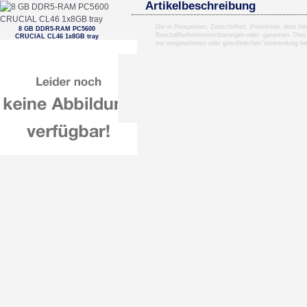
Artikelbeschreibung
Die in Prospekten, Zeitschriften, Preislisten, dem I
8 GB DDR5-RAM PC5600
Beschaffenheitsvereinbarungen oder -garantien. Dies
CRUCIAL CL46 1x8GB tray
zur vorgesehenen oder gewöhnlichen Verwendung b
Samsung Galaxy Tab A11+
128GB/6GB WIFI + 5G X236 EE
Grey