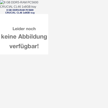
8 GB DDR5-RAM PC5600
CRUCIAL CL46 1x8GB tray
1 TB HDD 8,9cm (3.5') SEAGATE
BarraCuda ST1000DM014 SATA3