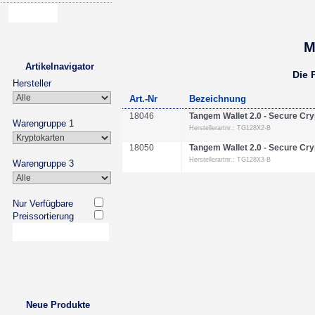
M
Artikelnavigator
Die 
Hersteller
Art.-Nr
Bezeichnung
18046
Tangem Wallet 2.0 - Secure Cry
Warengruppe 1
Herstellerartnr.: TG128X2-B
18050
Tangem Wallet 2.0 - Secure Cry
Herstellerartnr.: TG128X3-B
Warengruppe 3
Nur Verfügbare
Preissortierung
Neue Produkte