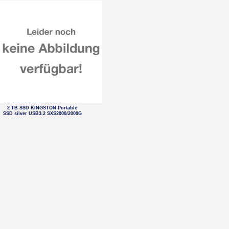
2 TB SSD KINGSTON Portable
SSD silver USB3.2 SXS2000/2000G
500 GB 2,5' WD Blue SA510 SSD