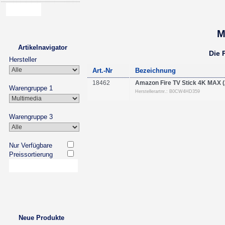
M
Artikelnavigator
Die 
Hersteller
Art.-Nr
Bezeichnung
18462
Amazon Fire TV Stick 4K MAX (
Warengruppe 1
Herstellerartnr.: B0CW4HD359
Warengruppe 3
Nur Verfügbare
Preissortierung
Neue Produkte