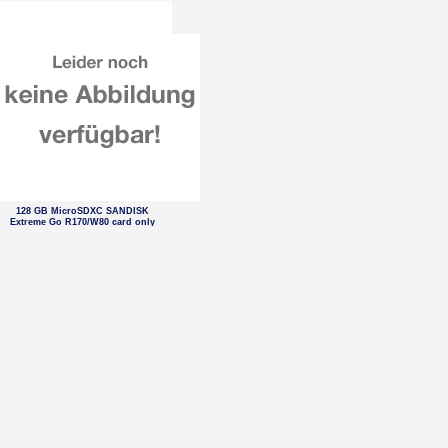
128 GB MicroSDXC SANDISK
Extreme Go R170/W80 card only
64 GB MicroSDXC SANDISK