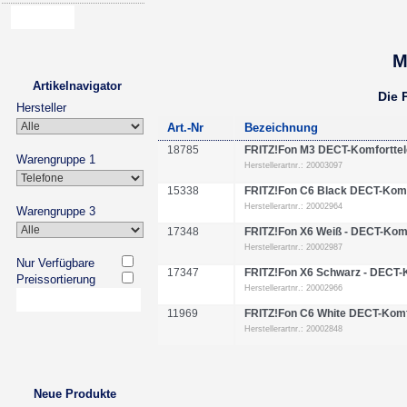
M
Artikelnavigator
Die 
Hersteller
Art.-Nr
Bezeichnung
18785
FRITZ!Fon M3 DECT-Komforttel
Warengruppe 1
Herstellerartnr.: 20003097
15338
FRITZ!Fon C6 Black DECT-Komf
Herstellerartnr.: 20002964
Warengruppe 3
17348
FRITZ!Fon X6 Weiß - DECT-Komf
Herstellerartnr.: 20002987
Nur Verfügbare
17347
FRITZ!Fon X6 Schwarz - DECT-
Preissortierung
Herstellerartnr.: 20002966
11969
FRITZ!Fon C6 White DECT-Komf
Herstellerartnr.: 20002848
Neue Produkte