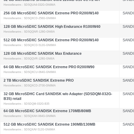
Herstellerartnr.: SDSQUA4-032G-GN6MA
256 GB MicroSDXC SANDISK Extreme PRO R200/W140
SANDI
Herstellerartnr.: SDSQXCD-256G-GN6MA
128 GB MicroSDXC SANDISK High Endurance R100/W40
SANDI
Herstellerartnr.: SDSQQNR-128G-GN6IA
512 GB MicroSDXC SANDISK Extreme PRO R200/W140
SANDI
Herstellerartnr.: SDSQXCD-512G-GN6MA
128 GB MicroSDXC SANDISK Max Endurance
SANDI
Herstellerartnr.: SDSQQVR-128G-GN6IA
64 GB MicroSDXC SANDISK Extreme PRO R200/W90
SANDI
Herstellerartnr.: SDSQXCU-064G-GN6MA
2 TB MicroSDXC SANDISK Extreme PRO
SANDI
Herstellerartnr.: SDSQXCD-2T00-GN6MA
32 GB MicroSDHC Card SANDISK w/o Adapter (SDSDQM-032G-
SANDI
B35) retail
Herstellerartnr.: SDSDQM-032G-B35
64 GB MicroSDXC SANDISK Extreme 170MB/80MB
SANDI
Herstellerartnr.: SDSQXAH-064G-GN6MA
512 GB MicroSDXC SANDISK Extreme 190MB/130MB
SANDI
Herstellerartnr.: SDSQXAV-512G-GN6MA