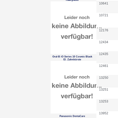
Haarglätter
10641
10721
12176
12434
12435
Oral-B iO Series 10 Cosmic Black
El. Zahnbürste
12461
13250
13251
13253
13952
Panasonic DentaCare