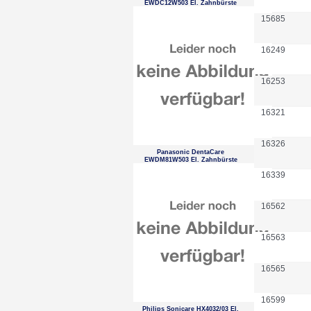
EWDC12W503 El. Zahnbürste
15685
16249
16253
16321
16326
Panasonic DentaCare
EWDM81W503 El. Zahnbürste
16339
16562
16563
16565
16599
Philips Sonicare HX4032/03 El.