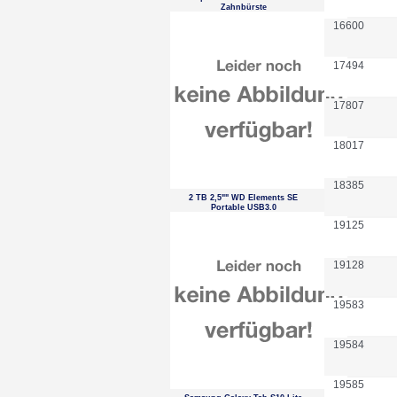
Zahnbürste
16600
17494
17807
18017
18385
2 TB 2,5"" WD Elements SE
Portable USB3.0
19125
19128
19583
19584
19585