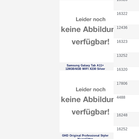
16322
12436
16323
13252
Samsung Galaxy Tab A11+
128GB/6GB WIFI X230 Silver
16320
17806
4488
16248
16252
GHD Original Professional Styler