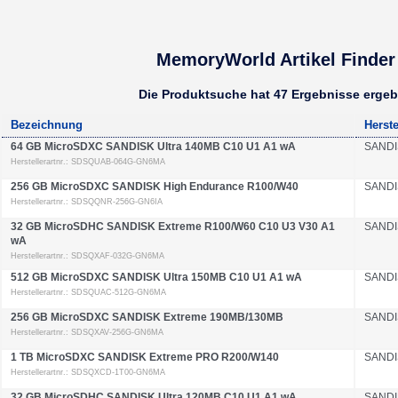
MemoryWorld Artikel Finder
Die Produktsuche hat 47 Ergebnisse erge
Bezeichnung
Herste
64 GB MicroSDXC SANDISK Ultra 140MB C10 U1 A1 wA
SANDI
Herstellerartnr.: SDSQUAB-064G-GN6MA
256 GB MicroSDXC SANDISK High Endurance R100/W40
SANDI
Herstellerartnr.: SDSQQNR-256G-GN6IA
32 GB MicroSDHC SANDISK Extreme R100/W60 C10 U3 V30 A1
SANDI
wA
Herstellerartnr.: SDSQXAF-032G-GN6MA
512 GB MicroSDXC SANDISK Ultra 150MB C10 U1 A1 wA
SANDI
Herstellerartnr.: SDSQUAC-512G-GN6MA
256 GB MicroSDXC SANDISK Extreme 190MB/130MB
SANDI
Herstellerartnr.: SDSQXAV-256G-GN6MA
1 TB MicroSDXC SANDISK Extreme PRO R200/W140
SANDI
Herstellerartnr.: SDSQXCD-1T00-GN6MA
32 GB MicroSDHC SANDISK Ultra 120MB C10 U1 A1 wA
SANDI