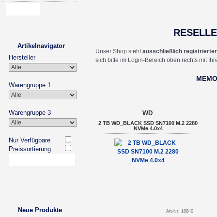
RESELL
Artikelnavigator
Unser Shop steht
ausschließlich registriert
Hersteller
sich bitte im Login-Bereich oben rechts mit I
MEM
Warengruppe 1
Warengruppe 3
WD
2 TB WD_BLACK SSD SN7100 M.2 2280
NVMe 4.0x4
Nur Verfügbare
Preissortierung
Neue Produkte
Art-Nr: 18840