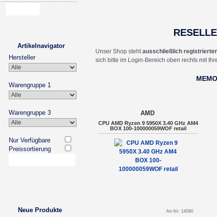
RESELL
Artikelnavigator
Unser Shop steht
ausschließlich registriert
Hersteller
sich bitte im Login-Bereich oben rechts mit I
MEM
Warengruppe 1
Warengruppe 3
AMD
CPU AMD Ryzen 9 5950X 3.40 GHz AM4
BOX 100-100000059WOF retail
Nur Verfügbare
Preissortierung
Neue Produkte
Art-Nr: 14090