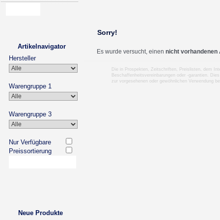
Sorry!
Artikelnavigator
Es wurde versucht, einen
nicht vorhandenen 
Hersteller
Die in Prospekten, Zeitschriften, Preislisten, dem I
Beschaffenheitsvereinbarungen oder -garantien. Dies
zur vorgesehenen oder gewöhnlichen Verwendung b
Warengruppe 1
Warengruppe 3
Nur Verfügbare
Preissortierung
Neue Produkte