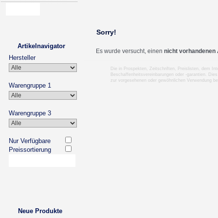
Sorry!
Artikelnavigator
Es wurde versucht, einen
nicht vorhandenen 
Hersteller
Die in Prospekten, Zeitschriften, Preislisten, dem I
Beschaffenheitsvereinbarungen oder -garantien. Dies
zur vorgesehenen oder gewöhnlichen Verwendung b
Warengruppe 1
Warengruppe 3
Nur Verfügbare
Preissortierung
Neue Produkte