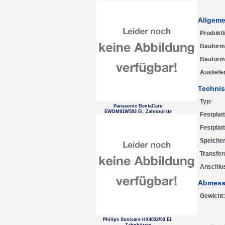
Allgeme
Produktl
Bauform
Bauform 
Ausliefe
Technis
Typ
Panasonic DentaCare
EWDM81W503 El. Zahnbürste
Festplat
Festplat
Speicher
Transfer
Anschlus
Abmess
Gewicht
Philips Sonicare HX4032/03 El.