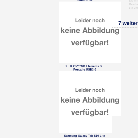
Zahnbürste
Die in
Bescha
zur vo
7 weiter
2 TB 2,5"" WD Elements SE
Portable USB3.0
Samsung Galaxy Tab S10 Lite