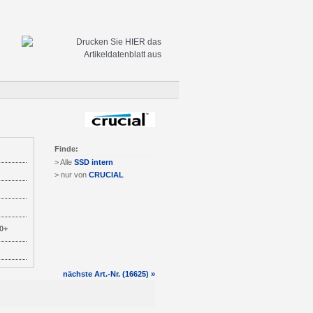
Finde:
> Alle
SSD intern
> nur von
CRUCIAL
0+
nächste Art.-Nr. (16625) »