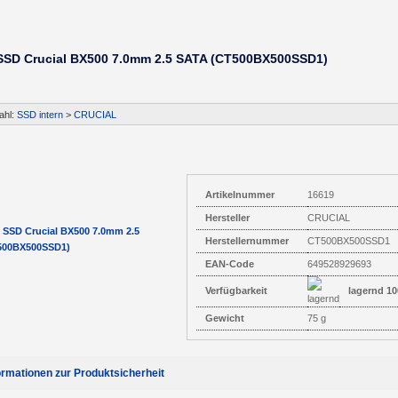
SSD Crucial BX500 7.0mm 2.5 SATA (CT500BX500SSD1)
ahl:
SSD intern
>
CRUCIAL
Artikelnummer
16619
Hersteller
CRUCIAL
Herstellernummer
CT500BX500SSD1
EAN-Code
649528929693
Verfügbarkeit
lagernd 10
Gewicht
75 g
ormationen zur Produktsicherheit