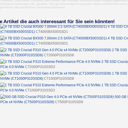
 Prospekten, Zeitschriften, Preislisten, dem Internet oder sonstigen Veröffentlichungen erfolgten allgemei
ffenheitsvereinbarungen oder -garantien. Dies gilt insbesondere für Aussehen, Maße und Gewichte sowie Le
rgesehenen oder gewöhnlichen Verwendung bestimmen.
e Artikel die auch interessant für Sie sein könnten!
4 TB SSD Cr
(CT4000BX500SSD1)
CT4000BX500SSD1
4 TB SSD Cr
(CT4000BX500SSD1)
CT4000BX500SSD1
2 TB SSD 
NVMe (CT2000P310SSD8)
CT2000P310SSD8
2 TB SSD Crucia
PCIe 4.0 NVMe
CT2000P310SSD2
1 TB SSD 
NVMe (CT1000P310SSD8)
CT1000P310SSD8
1 TB SSD Crucia
PCIe 4.0 NVMe
CT1000P310SSD2
500 GB 
PCIe x4 NVMe (CT500P310SSD8)
CT500P310SSD8