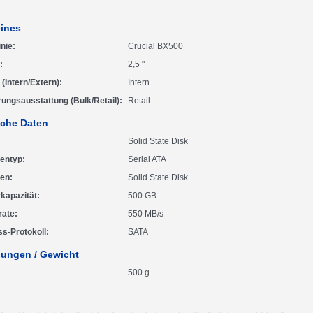
ines
inie
Crucial BX500
2,5 "
(Intern/Extern)
Intern
rungsausstattung (Bulk/Retail)
Retail
che Daten
Solid State Disk
tentyp
Serial ATA
ten
Solid State Disk
kapazität
500 GB
rate
550 MB/s
s-Protokoll
SATA
ungen / Gewicht
500 g