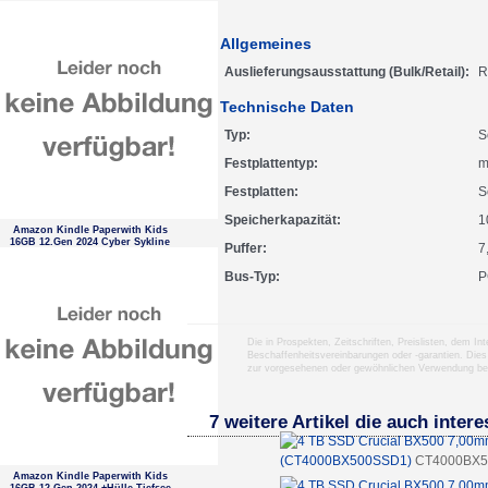
Allgemeines
Auslieferungsausstattung (Bulk/Retail)
R
Technische Daten
Typ
S
Festplattentyp
m
Festplatten
S
Speicherkapazität
1
Amazon Kindle Paperwith Kids
16GB 12.Gen 2024 Cyber Sykline
Puffer
7
Bus-Typ
P
Die in Prospekten, Zeitschriften, Preislisten, dem I
Beschaffenheitsvereinbarungen oder -garantien. Dies
zur vorgesehenen oder gewöhnlichen Verwendung b
7 weitere Artikel die auch inter
(CT4000BX500SSD1)
CT4000BX
Amazon Kindle Paperwith Kids