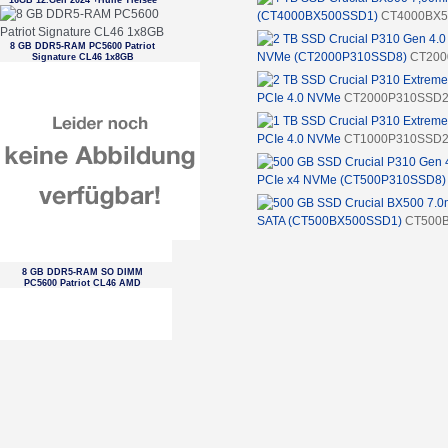
16GB 12.Gen 2024 +Hülle Tiefsee
(CT4000BX500SSD1)
CT4000BX
8 GB DDR5-RAM PC5600 Patriot
NVMe (CT2000P310SSD8)
CT200
Signature CL46 1x8GB
PCIe 4.0 NVMe
CT2000P310SSD
PCIe 4.0 NVMe
CT1000P310SSD
PCIe x4 NVMe (CT500P310SSD8)
SATA (CT500BX500SSD1)
CT500
8 GB DDR5-RAM SO DIMM
PC5600 Patriot CL46 AMD
optimized tray