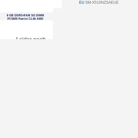
EU
SM-X510NZSAEUE
8 GB DDR5-RAM SO DIMM
PC5600 Patriot CL46 AMD
optimized tray
16 GB DDR5-RAM PC5600 Patriot
Premium CL46 1x16GB