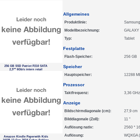
Allgemeines
Produktlinie
Samsung
Modellbezeichnung
GALAXY 
Typ
Tablet
Festplatte
Flash-Speicher
256 GB
Speicher
256 GB SSD Patriot P210 SATA
2,5"" 6Gb/s intern retail
Hauptspeicher
12288 M
Prozessor
Taktfrequenz
3,36 GHz
Anzeige
Bildschirmdiagonale (cm)
27,9 cm
Bilddiagonale (Zoll)
11 "
Auflösung nativ
2560 * 1
Auflösung
WQXGA (
Amazon Kindle Paperwith Kids