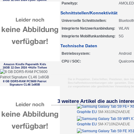
16GB 12.Gen 2024 Cyber Sykline
Paneltyp
AMOLED
Schnittstellen/Konnektivität
Universelle Schnittstellen
Bluetoot
Integrierte Netzwerkanbindung
WLAN
Integrierte Mobilfunkanbindung
5G
Technische Daten
Betriebssystem
Android
CPU / SOC
Qualcom
Amazon Kindle Paperwith Kids
16GB 12.Gen 2024 +Hülle Tiefsee
Die in Prospekten, Zeitschriften, Preislisten, dem I
8 GB DDR5-RAM PC5600 Patriot
Beschaffenheitsvereinbarungen oder -garantien. Dies
Signature CL46 1x8GB
zur vorgesehenen oder gewöhnlichen Verwendung b
3 weitere Artikel die auch inter
Graphite EU
SM-X610NZAAEUE
Graphite EU
SM-X710NZAAEUE