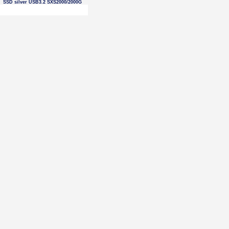
SSD silver USB3.2 SXS2000/2000G
500 GB 2,5' WD Blue SA510 SSD
SATA (WDS500G5B0A)
256 GB SSD Patriot P210 SATA