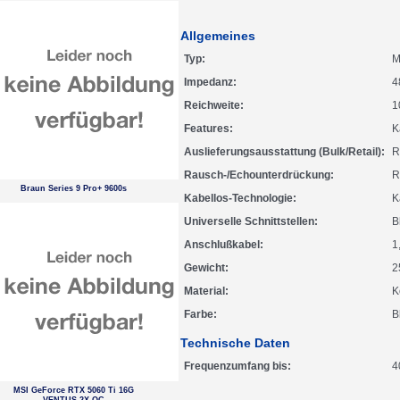
Allgemeines
Typ
M
Impedanz
4
Reichweite
1
Features
K
Auslieferungsausstattung (Bulk/Retail)
R
Rausch-/Echounterdrückung
R
Braun Series 9 Pro+ 9600s
Kabellos-Technologie
K
Universelle Schnittstellen
B
Anschlußkabel
1
Gewicht
2
Material
K
Farbe
B
Technische Daten
Frequenzumfang bis
4
MSI GeForce RTX 5060 Ti 16G