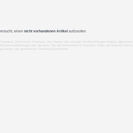
ersucht, einen
nicht vorhandenen Artikel
aufzurufen.
 Prospekten, Zeitschriften, Preislisten, dem Internet oder sonstigen Veröffentlichungen erfolgten allgemei
ffenheitsvereinbarungen oder -garantien. Dies gilt insbesondere für Aussehen, Maße und Gewichte sowie Le
rgesehenen oder gewöhnlichen Verwendung bestimmen.