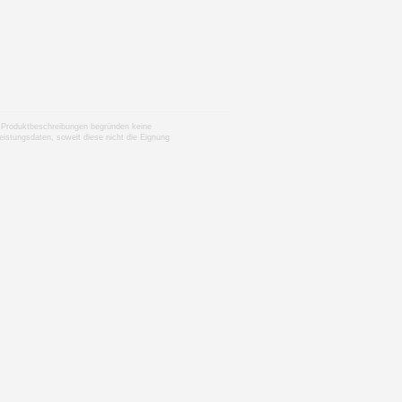
nen Produktbeschreibungen begründen keine
istungsdaten, soweit diese nicht die Eignung