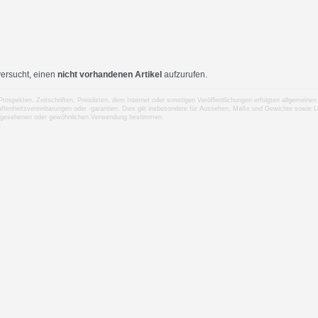
ersucht, einen
nicht vorhandenen Artikel
aufzurufen.
 Prospekten, Zeitschriften, Preislisten, dem Internet oder sonstigen Veröffentlichungen erfolgten allgemei
ffenheitsvereinbarungen oder -garantien. Dies gilt insbesondere für Aussehen, Maße und Gewichte sowie Le
rgesehenen oder gewöhnlichen Verwendung bestimmen.