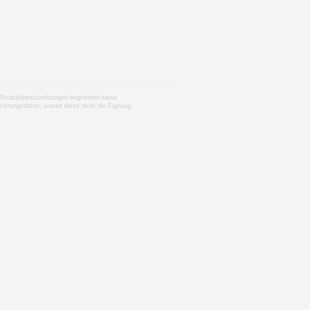
nen Produktbeschreibungen begründen keine
istungsdaten, soweit diese nicht die Eignung