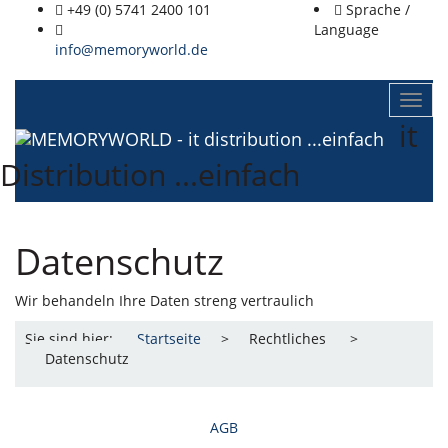
+49 (0) 5741 2400 101
Sprache /
Language
info@memoryworld.de
MEMORYWORLD
Toggl
navig
-
it
it
Distribution ...einfach
distribution
...einfach
Datenschutz
Wir behandeln Ihre Daten streng vertraulich
Sie sind hier:
Startseite
>
Rechtliches
>
Datenschutz
AGB
Datenschutz