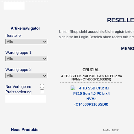
RESELL
Artikelnavigator
Unser Shop steht
ausschließlich registriert
Hersteller
sich bitte im Login-Bereich oben rechts mit I
MEM
Warengruppe 1
Warengruppe 3
CRUCIAL
4 TB SSD Crucial P310 Gen 4.0 PCIe x4
NVMe (CT4000P310SSD8)
Nur Verfügbare
Preissortierung
Neue Produkte
Art-Nr: 18394