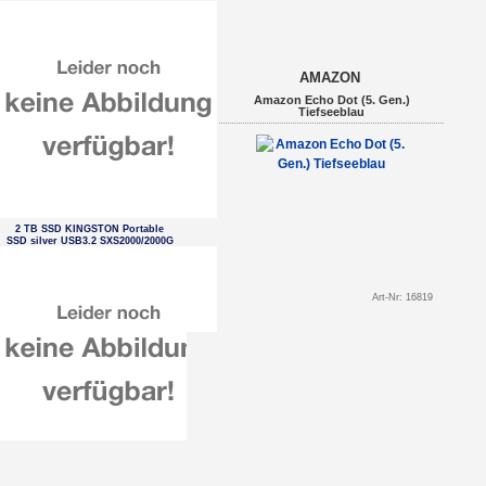
AMAZON
Amazon Echo Dot (5. Gen.)
Tiefseeblau
2 TB SSD KINGSTON Portable
SSD silver USB3.2 SXS2000/2000G
Art-Nr: 16819
500 GB 2,5' WD Blue SA510 SSD