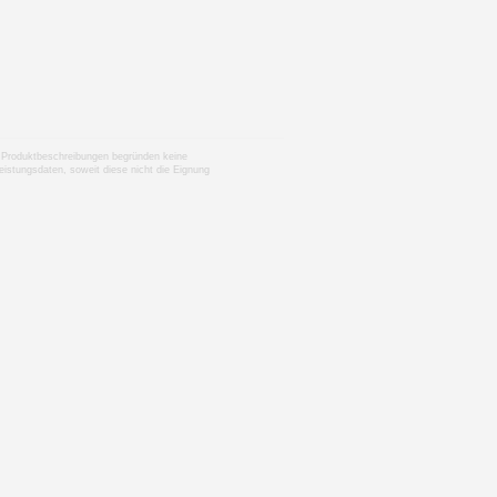
nen Produktbeschreibungen begründen keine
istungsdaten, soweit diese nicht die Eignung