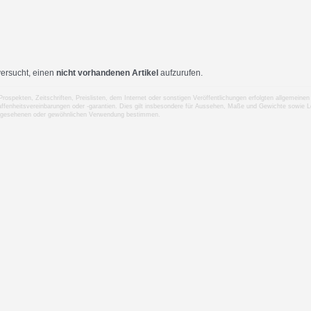
ersucht, einen
nicht vorhandenen Artikel
aufzurufen.
 Prospekten, Zeitschriften, Preislisten, dem Internet oder sonstigen Veröffentlichungen erfolgten allgemei
ffenheitsvereinbarungen oder -garantien. Dies gilt insbesondere für Aussehen, Maße und Gewichte sowie Le
rgesehenen oder gewöhnlichen Verwendung bestimmen.