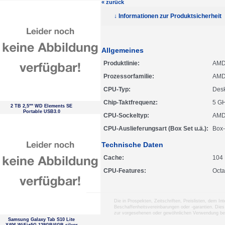
« zurück
↓ Informationen zur Produktsicherheit
Allgemeines
Produktlinie
AMD
Prozessorfamilie
AMD
CPU-Typ
Des
Chip-Taktfrequenz
5 G
2 TB 2,5"" WD Elements SE
Portable USB3.0
CPU-Sockeltyp
AMD
CPU-Auslieferungsart (Box Set u.ä.)
Box-
Technische Daten
Cache
104
CPU-Features
Octa
Die in Prospekten, Zeitschriften, Preislisten, dem I
Beschaffenheitsvereinbarungen oder -garantien. Dies
zur vorgesehenen oder gewöhnlichen Verwendung b
Samsung Galaxy Tab S10 Lite