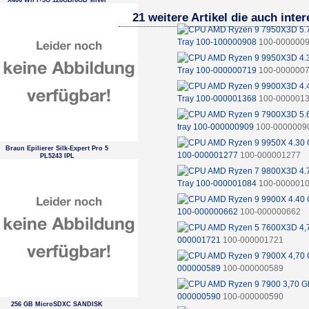
X406 WiFi+5G 128GB/6GB silver
EU
21 weitere Artikel die auch inte
Tray 100-100000908
100-000000
Tray 100-000000719
100-000000
Tray 100-000001368
100-000001
tray 100-000000909
100-0000009
Braun Epilierer Silk-Expert Pro 5
100-000001277
100-000001277
PL5243 IPL
Tray 100-000001084
100-000001
100-000000662
100-000000662
000001721
100-000001721
000000589
100-000000589
000000590
100-000000590
256 GB MicroSDXC SANDISK