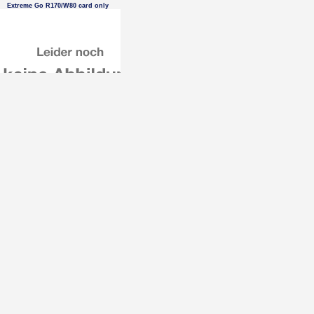
Extreme Go R170/W80 card only
64 GB MicroSDXC SANDISK
Extreme Go R170/W80 card only