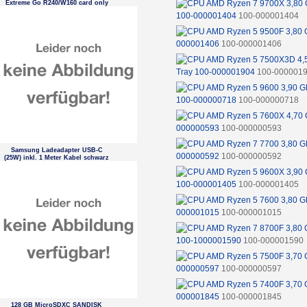
Extreme Go R240/W160 card only
100-000001404
100-000001404
000001406
100-000001406
Tray 100-000001904
100-000001
100-000000718
100-000000718
000000593
100-000000593
Samsung Ladeadapter USB-C
000000592
100-000000592
(25W) inkl. 1 Meter Kabel schwarz
100-000001405
100-000001405
000001015
100-000001015
100-1000001590
100-000001590
000000597
100-000000597
000001845
100-000001845
128 GB MicroSDXC SANDISK