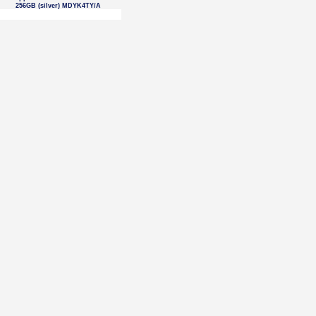
256GB (silver) MDYK4TY/A
Braun Series 9 Pro+ 9600s