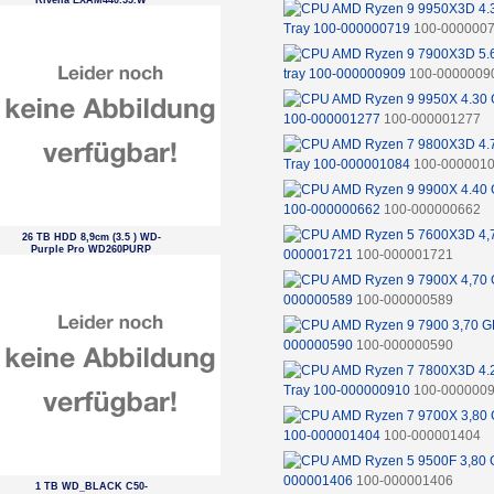
Rivelia EXAM440.55.W
Tray 100-000000719
100-000000
tray 100-000000909
100-0000009
100-000001277
100-000001277
Tray 100-000001084
100-000001
100-000000662
100-000000662
26 TB HDD 8,9cm (3.5 ) WD-
Purple Pro WD260PURP
000001721
100-000001721
000000589
100-000000589
000000590
100-000000590
Tray 100-000000910
100-000000
100-000001404
100-000001404
000001406
100-000001406
1 TB WD_BLACK C50-