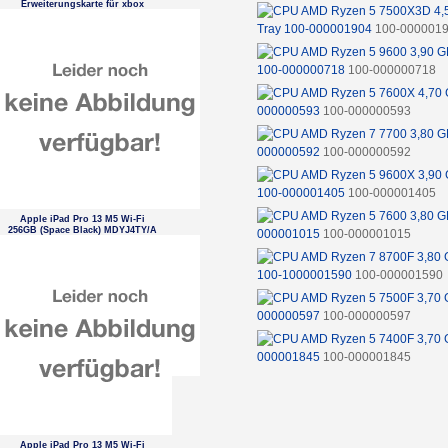
Erweiterungskarte für xbox
Tray 100-000001904
100-000001
100-000000718
100-000000718
000000593
100-000000593
000000592
100-000000592
100-000001405
100-000001405
Apple iPad Pro 13 M5 Wi-Fi
256GB (Space Black) MDYJ4TY/A
000001015
100-000001015
100-1000001590
100-000001590
000000597
100-000000597
000001845
100-000001845
Apple iPad Pro 13 M5 Wi-Fi