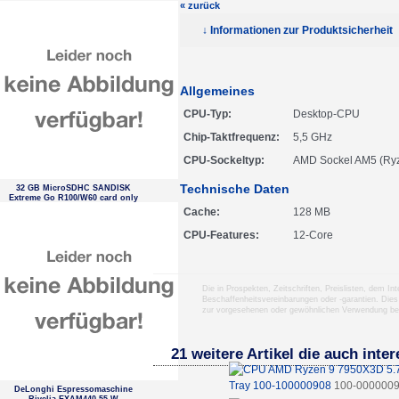
« zurück
↓ Informationen zur Produktsicherheit
Allgemeines
CPU-Typ
Desktop-CPU
Chip-Taktfrequenz
5,5 GHz
CPU-Sockeltyp
AMD Sockel AM5 (Ry
Technische Daten
32 GB MicroSDHC SANDISK
Extreme Go R100/W60 card only
Cache
128 MB
CPU-Features
12-Core
Die in Prospekten, Zeitschriften, Preislisten, dem I
Beschaffenheitsvereinbarungen oder -garantien. Dies
zur vorgesehenen oder gewöhnlichen Verwendung b
21 weitere Artikel die auch inte
Tray 100-100000908
100-000000
DeLonghi Espressomaschine