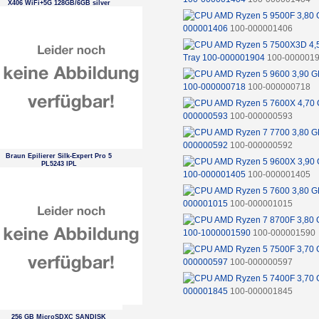
X406 WiFi+5G 128GB/6GB silver
EU
000001406
100-000001406
Tray 100-000001904
100-000001
100-000000718
100-000000718
000000593
100-000000593
000000592
100-000000592
Braun Epilierer Silk-Expert Pro 5
PL5243 IPL
100-000001405
100-000001405
000001015
100-000001015
100-1000001590
100-000001590
000000597
100-000000597
000001845
100-000001845
256 GB MicroSDXC SANDISK