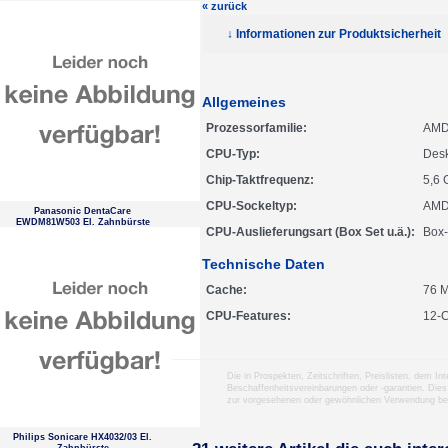
« zurück
↓ Informationen zur Produktsicherheit
Allgemeines
Prozessorfamilie
AMD
CPU-Typ
Des
Chip-Taktfrequenz
5,6
CPU-Sockeltyp
AMD
Panasonic DentaCare
EWDM81W503 El. Zahnbürste
CPU-Auslieferungsart (Box Set u.ä.)
Box-
Technische Daten
Cache
76 
CPU-Features
12-
Die in Prospekten, Zeitschriften, Preislisten, dem I
Beschaffenheitsvereinbarungen oder -garantien. Dies
zur vorgesehenen oder gewöhnlichen Verwendung b
Philips Sonicare HX4032/03 El.