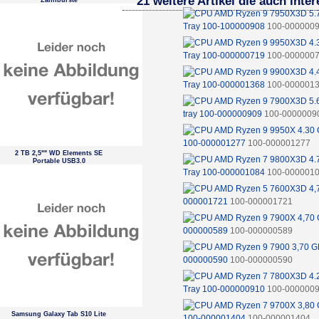
21 weitere Artikel die auch inte
Zahnbürste
Tray 100-100000908
100-000000
Tray 100-000000719
100-000000
Tray 100-000001368
100-000001
tray 100-000000909
100-0000009
100-000001277
100-000001277
2 TB 2,5"" WD Elements SE
Portable USB3.0
Tray 100-000001084
100-000001
000001721
100-000001721
000000589
100-000000589
000000590
100-000000590
Tray 100-000000910
100-000000
Samsung Galaxy Tab S10 Lite
100-000001404
100-000001404