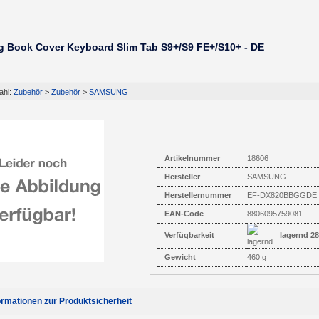
 Book Cover Keyboard Slim Tab S9+/S9 FE+/S10+ - DE
ahl:
Zubehör
>
Zubehör
>
SAMSUNG
Artikelnummer
18606
Hersteller
SAMSUNG
Herstellernummer
EF-DX820BBGGDE
EAN-Code
8806095759081
Verfügbarkeit
lagernd 28
Gewicht
460 g
ormationen zur Produktsicherheit