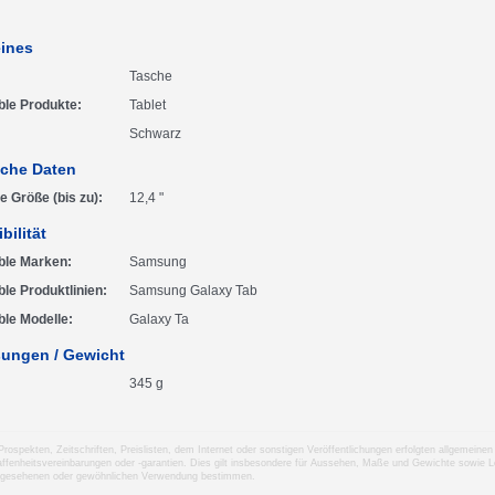
ines
Tasche
ble Produkte
Tablet
Schwarz
che Daten
 Größe (bis zu)
12,4 "
bilität
ble Marken
Samsung
le Produktlinien
Samsung Galaxy Tab
le Modelle
Galaxy Ta
ungen / Gewicht
345 g
 Prospekten, Zeitschriften, Preislisten, dem Internet oder sonstigen Veröffentlichungen erfolgten allgemei
ffenheitsvereinbarungen oder -garantien. Dies gilt insbesondere für Aussehen, Maße und Gewichte sowie Le
rgesehenen oder gewöhnlichen Verwendung bestimmen.