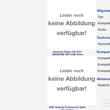
Allgeme
Typ
Kompati
Farbe
Technis
Passende
Kompati
Samsung Galaxy Tab A11+
128GB/6GB WIFI X230 Silver
Kompati
Kompatib
Kompatib
Abmess
Gewicht
Die in
Bescha
zur vo
GHD Original Professional Styler