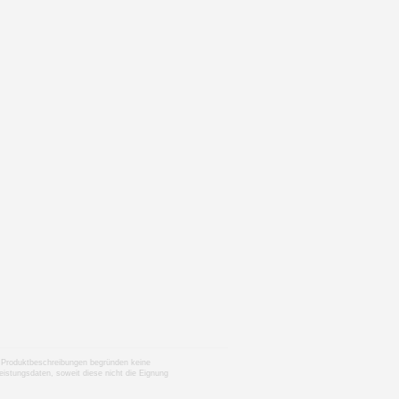
nen Produktbeschreibungen begründen keine
istungsdaten, soweit diese nicht die Eignung